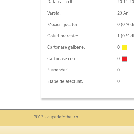
Data nasterii:
20.11.2
Varsta:
23 Ani
Meciuri jucate:
0 (0 % di
Goluri marcate:
1 (0 % di
Cartonase galbene:
0
Cartonase rosii:
0
Suspendari:
0
Etape de efectuat:
0
2013 - cupadefotbal.ro