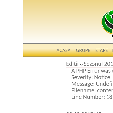
ACASA
GRUPE
ETAPE
Editii
Sezonul 201
>>
A PHP Error was
Severity: Notice
Message: Undefin
Filename: conte
Line Number: 18