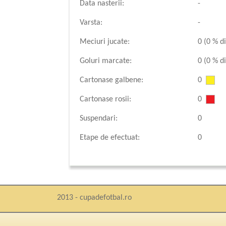
Data nasterii:
-
Varsta:
-
Meciuri jucate:
0 (0 % di
Goluri marcate:
0 (0 % di
Cartonase galbene:
0
Cartonase rosii:
0
Suspendari:
0
Etape de efectuat:
0
2013 - cupadefotbal.ro