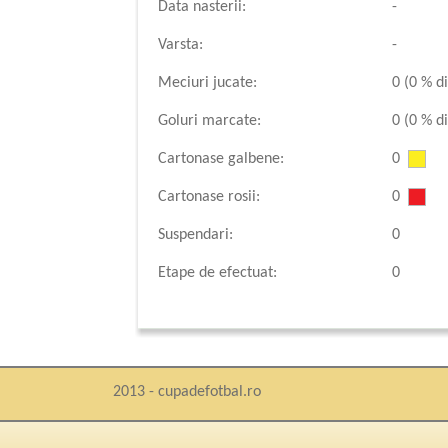
Data nasterii:
-
Varsta:
-
Meciuri jucate:
0 (0 % di
Goluri marcate:
0 (0 % di
Cartonase galbene:
0
Cartonase rosii:
0
Suspendari:
0
Etape de efectuat:
0
2013 - cupadefotbal.ro